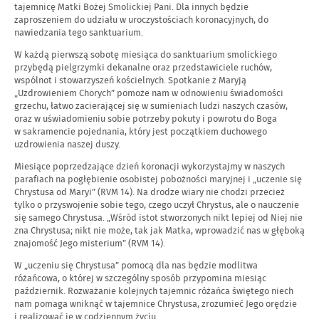
tajemnicę Matki Bożej Smolickiej Pani. Dla innych będzie
zaproszeniem do udziału w uroczystościach koronacyjnych, do
nawiedzania tego sanktuarium.
W każdą pierwszą sobotę miesiąca do sanktuarium smolickiego
przybędą pielgrzymki dekanalne oraz przedstawiciele ruchów,
wspólnot i stowarzyszeń kościelnych. Spotkanie z Maryją
„Uzdrowieniem Chorych” pomoże nam w odnowieniu świadomości
grzechu, łatwo zacierającej się w sumieniach ludzi naszych czasów,
oraz w uświadomieniu sobie potrzeby pokuty i powrotu do Boga
w sakramencie pojednania, który jest początkiem duchowego
uzdrowienia naszej duszy.
Miesiące poprzedzające dzień koronacji wykorzystajmy w naszych
parafiach na pogłębienie osobistej pobożności maryjnej i „uczenie się
Chrystusa od Maryi” (RVM 14). Na drodze wiary nie chodzi przecież
tylko o przyswojenie sobie tego, czego uczył Chrystus, ale o nauczenie
się samego Chrystusa. „Wśród istot stworzonych nikt lepiej od Niej nie
zna Chrystusa; nikt nie może, tak jak Matka, wprowadzić nas w głęboką
znajomość Jego misterium” (RVM 14).
W „uczeniu się Chrystusa” pomocą dla nas będzie modlitwa
różańcowa, o której w szczególny sposób przypomina miesiąc
październik. Rozważanie kolejnych tajemnic różańca świętego niech
nam pomaga wniknąć w tajemnice Chrystusa, zrozumieć Jego orędzie
i realizować je w codziennym życiu.