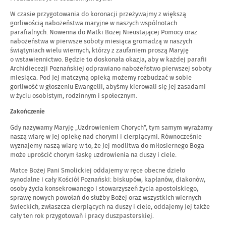
W czasie przygotowania do koronacji przeżywajmy z większą
gorliwością nabożeństwa maryjne w naszych wspólnotach
parafialnych. Nowenna do Matki Bożej Nieustającej Pomocy oraz
nabożeństwa w pierwsze soboty miesiąca gromadzą w naszych
świątyniach wielu wiernych, którzy z zaufaniem proszą Maryję
o wstawiennictwo. Będzie to doskonała okazja, aby w każdej parafii
Archidiecezji Poznańskiej odprawiano nabożeństwo pierwszej soboty
miesiąca. Pod Jej matczyną opieką możemy rozbudzać w sobie
gorliwość w głoszeniu Ewangelii, abyśmy kierowali się jej zasadami
w życiu osobistym, rodzinnym i społecznym.
Zakończenie
Gdy nazywamy Maryję „Uzdrowieniem Chorych”, tym samym wyrażamy
naszą wiarę w Jej opiekę nad chorymi i cierpiącymi. Równocześnie
wyznajemy naszą wiarę w to, że Jej modlitwa do miłosiernego Boga
może uprościć chorym łaskę uzdrowienia na duszy i ciele.
Matce Bożej Pani Smolickiej oddajemy w ręce obecne dzieło
synodalne i cały Kościół Poznański: biskupów, kapłanów, diakonów,
osoby życia konsekrowanego i stowarzyszeń życia apostolskiego,
sprawę nowych powołań do służby Bożej oraz wszystkich wiernych
świeckich, zwłaszcza cierpiących na duszy i ciele, oddajemy Jej także
cały ten rok przygotowań i pracy duszpasterskiej.