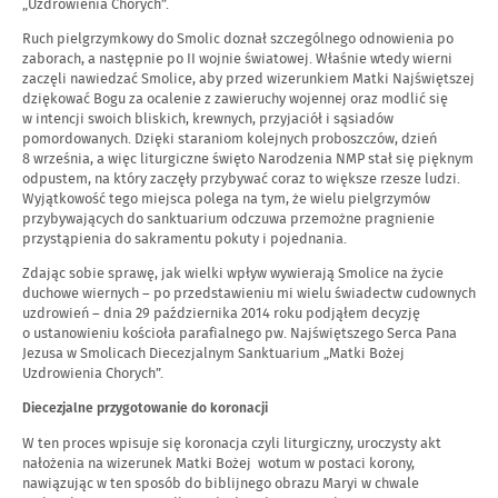
„Uzdrowienia Chorych”.
Ruch pielgrzymkowy do Smolic doznał szczególnego odnowienia po
zaborach, a następnie po II wojnie światowej. Właśnie wtedy wierni
zaczęli nawiedzać Smolice, aby przed wizerunkiem Matki Najświętszej
dziękować Bogu za ocalenie z zawieruchy wojennej oraz modlić się
w intencji swoich bliskich, krewnych, przyjaciół i sąsiadów
pomordowanych. Dzięki staraniom kolejnych proboszczów, dzień
8 września, a więc liturgiczne święto Narodzenia NMP stał się pięknym
odpustem, na który zaczęły przybywać coraz to większe rzesze ludzi.
Wyjątkowość tego miejsca polega na tym, że wielu pielgrzymów
przybywających do sanktuarium odczuwa przemożne pragnienie
przystąpienia do sakramentu pokuty i pojednania.
Zdając sobie sprawę, jak wielki wpływ wywierają Smolice na życie
duchowe wiernych – po przedstawieniu mi wielu świadectw cudownych
uzdrowień – dnia 29 października 2014 roku podjąłem decyzję
o ustanowieniu kościoła parafialnego pw. Najświętszego Serca Pana
Jezusa w Smolicach Diecezjalnym Sanktuarium „Matki Bożej
Uzdrowienia Chorych”.
Diecezjalne przygotowanie do koronacji
W ten proces wpisuje się koronacja czyli liturgiczny, uroczysty akt
nałożenia na wizerunek Matki Bożej wotum w postaci korony,
nawiązując w ten sposób do biblijnego obrazu Maryi w chwale