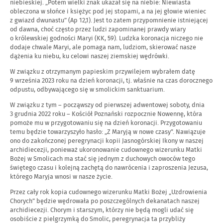
niebieskiej. „Potem wielki znak ukazał się na niebie: Niewiasta
obleczona w słońce i księżyc pod jej stopami, a na jej głowie wieniec
z gwiazd dwunastu” (Ap 12,1). Jest to zatem przypomnienie istniejącej
od dawna, choć często przez ludzi zapominanej prawdy wiary
o królewskiej godności Maryi (KK, 59). Ludzka koronacja niczego nie
dodaje chwale Maryi, ale pomaga nam, ludziom, skierować nasze
dążenia ku niebu, ku celowi naszej ziemskiej wędrówki.
W związku z otrzymanym papieskim przywilejem wybrałem datę
9 września 2023 roku na dzień koronacji, tj. właśnie na czas dorocznego
odpustu, odbywającego się w smolickim sanktuarium.
W związku z tym – począwszy od pierwszej adwentowej soboty, dnia
3 grudnia 2022 roku – Kościół Poznański rozpocznie Nowennę, która
pomoże mu w przygotowaniu się na dzień koronacji. Przygotowaniu
temu będzie towarzyszyło hasło: „Z Maryją w nowe czasy”. Nawiązuje
ono do zakończonej peregrynacji kopii Jasnogórskiej Ikony w naszej
archidiecezji, ponieważ ukoronowanie cudownego wizerunku Matki
Bożej w Smolicach ma stać się jednym z duchowych owoców tego
świętego czasu i kolejną zachętą do nawrócenia i zaproszenia Jezusa,
którego Maryja wnosi w nasze życie.
Przez cały rok kopia cudownego wizerunku Matki Bożej „Uzdrowienia
Chorych” będzie wędrowała po poszczególnych dekanatach naszej
archidiecezji. Chorym i starszym, którzy nie będą mogli udać się
osobiście z pielgrzymką do Smolic, peregrynacja ta przybliży