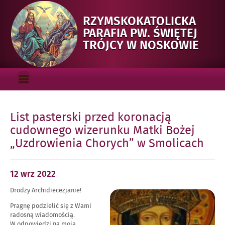
RZYMSKOKATOLICKA
PARAFIA PW. ŚWIĘTEJ
-
TRÓJCY W NOSKOWIE
LIST
PAST
Menu_gorne
KOR
OTWÓRZ
CUD
MENU
GŁÓWNE
WIZ
List pasterski przed koronacją
BOŻE
cudownego wizerunku Matki Bożej
„UZ
„Uzdrowienia Chorych” w Smolicach
CHO
SMO
Opublikowano
12 wrz
2022
w
Drodzy Archidiecezjanie!
dniu
Powiększ
obraz
Pragnę podzielić się z Wami
radosną wiadomością.
W odpowiedzi na moją