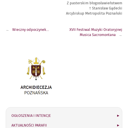
Z pasterskim błogosławieństwem
† Stanisław Gądecki
Arcybiskup Metropolita Poznański
Nawigacja
Wieczny odpoczynek…
XVII Festiwal Muzyki Oratoryjnej
wpisu
Musica Sacromontana
Link
otwiera
się
w
nowym
oknie
OGŁOSZENIA I INTENCJE
AKTUALNOŚCI PARAFII