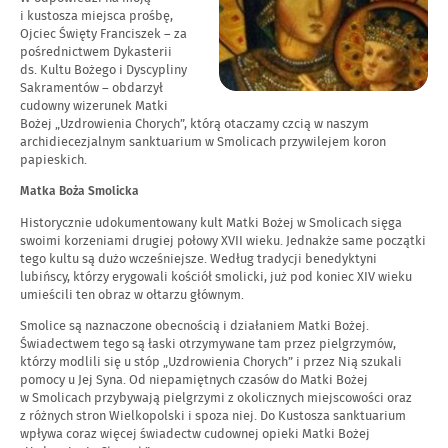
i kustosza miejsca prośbę,
Ojciec Święty Franciszek – za
pośrednictwem Dykasterii
ds. Kultu Bożego i Dyscypliny
Sakramentów – obdarzył
cudowny wizerunek Matki
Bożej „Uzdrowienia Chorych”, którą otaczamy czcią w naszym
archidiecezjalnym sanktuarium w Smolicach przywilejem koron
papieskich.
Matka Boża Smolicka
Historycznie udokumentowany kult Matki Bożej w Smolicach sięga
swoimi korzeniami drugiej połowy XVII wieku. Jednakże same początki
tego kultu są dużo wcześniejsze. Według tradycji benedyktyni
lubińscy, którzy erygowali kościół smolicki, już pod koniec XIV wieku
umieścili ten obraz w ołtarzu głównym.
Smolice są naznaczone obecnością i działaniem Matki Bożej.
Świadectwem tego są łaski otrzymywane tam przez pielgrzymów,
którzy modlili się u stóp „Uzdrowienia Chorych” i przez Nią szukali
pomocy u Jej Syna. Od niepamiętnych czasów do Matki Bożej
w Smolicach przybywają pielgrzymi z okolicznych miejscowości oraz
z różnych stron Wielkopolski i spoza niej. Do Kustosza sanktuarium
wpływa coraz więcej świadectw cudownej opieki Matki Bożej