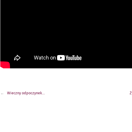
Nawigacja
Wieczny odpoczynek…
Ż
wpisu