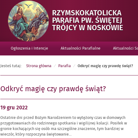
RZYMSKOKATOLICKA
PARAFIA PW. ŚWIĘTEJ
-
TRÓJCY W NOSKOWIE
ODK
MAG
Ogłoszenia i Intencje
Aktualności Parafialne
Aktualności 
CZY
PRA
ŚWI
Jesteś tutaj:
Strona główna
Parafia
Odkryć magię czy prawdę świąt?
Odkryć magię czy prawdę świąt?
Opublikowano
19 gru
2022
w
Ostatnie dni przed Bożym Narodzeniem to wytężony czas w domowych
dniu
przygotowaniach do rodzinnego spotkania i wigilijnej kolacji.
Posiłek w
gronie kochających się osób ma szczególne znaczenie, tym bardziej w
wieczór, który rozpoczyna świętowanie…