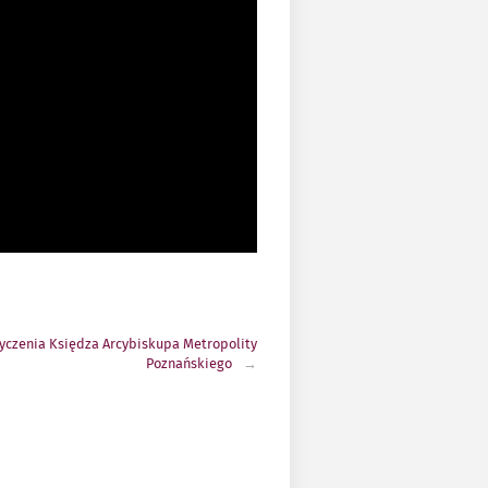
yczenia Księdza Arcybiskupa Metropolity
Poznańskiego