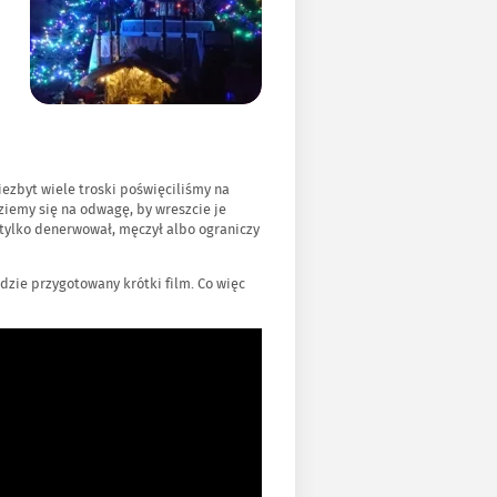
iezbyt wiele troski poświęciliśmy na
ziemy się na odwagę, by wreszcie je
e tylko denerwował, męczył albo ograniczy
zie przygotowany krótki film. Co więc