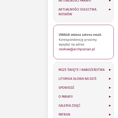
AKTUALNOŚCI PARAFII
AKTUALNOŚCI SOŁECTWA
NOSKÓW
UWAGA! zmiana adresu email.
Korespondencję prosimy
wysyłać na adres
noskow@archpoznan.pl
MSZE ŚWIĘTE I NABOŻEŃSTWA
LITURGIA SŁOWA NA DZIŚ
SPOWIEDŹ
O PARAFII
GALERIA ZDJĘĆ
PATRON