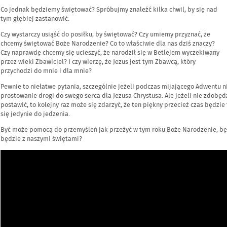
Co jednak będziemy świętować? Spróbujmy znaleźć kilka chwil, by się nad
tym głębiej zastanowić.
Czy wystarczy usiąść do posiłku, by świętować? Czy umiemy przyznać, że
chcemy świętować Boże Narodzenie? Co to właściwie dla nas dziś znaczy?
Czy naprawdę chcemy się ucieszyć, że narodził się w Betlejem wyczekiwany
przez wieki Zbawiciel? I czy wierzę, że Jezus jest tym Zbawcą, który
przychodzi do mnie i dla mnie?
Pewnie to niełatwe pytania, szczególnie jeżeli podczas mijającego Adwentu n
prostowanie drogi do swego serca dla Jezusa Chrystusa. Ale jeżeli nie zdobęd
postawić, to kolejny raz może się zdarzyć, że ten piękny przecież czas będzi
się jedynie do jedzenia.
Być może pomocą do przemyśleń jak przeżyć w tym roku Boże Narodzenie, będ
będzie z naszymi świętami?