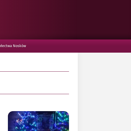
RYĆ
IĘ
Sołectwa Nosków
WDĘ
ĄT?
Powiększ
obraz