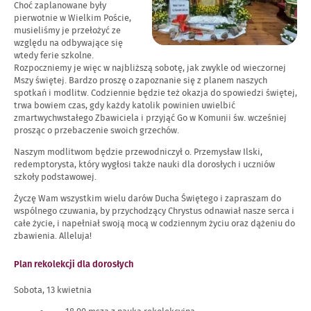
Choć zaplanowane były
pierwotnie w Wielkim Poście,
musieliśmy je przełożyć ze
względu na odbywające się
wtedy ferie szkolne.
Rozpoczniemy je więc w najbliższą sobotę, jak zwykle od wieczornej
Mszy świętej. Bardzo proszę o zapoznanie się z planem naszych
spotkań i modlitw. Codziennie będzie też okazja do spowiedzi świętej,
trwa bowiem czas, gdy każdy katolik powinien uwielbić
zmartwychwstałego Zbawiciela i przyjąć Go w Komunii św. wcześniej
prosząc o przebaczenie swoich grzechów.
Naszym modlitwom będzie przewodniczył o. Przemysław Ilski,
redemptorysta, który wygłosi także nauki dla dorosłych i uczniów
szkoły podstawowej.
Życzę Wam wszystkim wielu darów Ducha Świętego i zapraszam do
wspólnego czuwania, by przychodzący Chrystus odnawiał nasze serca i
całe życie, i napełniał swoją mocą w codziennym życiu oraz dążeniu do
zbawienia. Alleluja!
Plan rekolekcji dla dorosłych
Sobota, 13 kwietnia