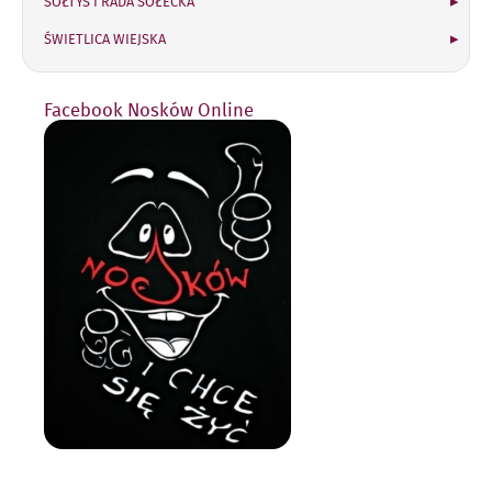
SOŁTYS I RADA SOŁECKA
ŚWIETLICA WIEJSKA
Facebook Nosków Online