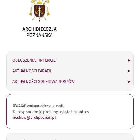
otwiera
się
w
nowym
oknie
OGŁOSZENIA I INTENCJE
AKTUALNOŚCI PARAFII
AKTUALNOŚCI SOŁECTWA NOSKÓW
UWAGA! zmiana adresu email.
Korespondencję prosimy wysyłać na adres
noskow@archpoznan.pl