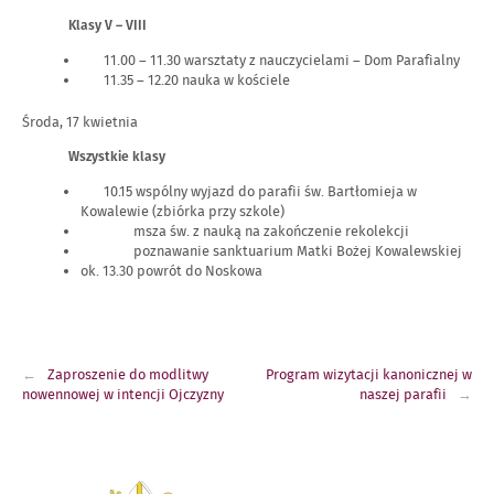
Klasy V – VIII
11.00 – 11.30 warsztaty z nauczycielami – Dom Parafialny
11.35 – 12.20 nauka w kościele
Środa, 17 kwietnia
Wszystkie klasy
10.15 wspólny wyjazd do parafii św. Bartłomieja w
Kowalewie (zbiórka przy szkole)
msza św. z nauką na zakończenie rekolekcji
poznawanie sanktuarium Matki Bożej Kowalewskiej
ok. 13.30 powrót do Noskowa
Nawigacja
Zaproszenie do modlitwy
Program wizytacji kanonicznej w
wpisu
nowennowej w intencji Ojczyzny
naszej parafii
Link