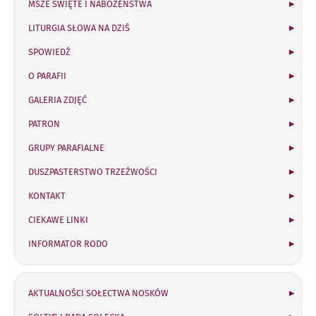
MSZE ŚWIĘTE I NABOŻEŃSTWA
LITURGIA SŁOWA NA DZIŚ
SPOWIEDŹ
O PARAFII
GALERIA ZDJĘĆ
PATRON
GRUPY PARAFIALNE
DUSZPASTERSTWO TRZEŹWOŚCI
KONTAKT
CIEKAWE LINKI
INFORMATOR RODO
Sołectwo Nosków
AKTUALNOŚCI SOŁECTWA NOSKÓW