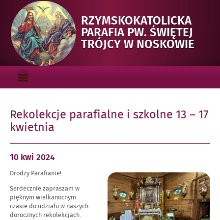
RZYMSKOKATOLICKA
PARAFIA PW. ŚWIĘTEJ
-
TRÓJCY W NOSKOWIE
REK
PARA
Menu_gorne
I
OTWÓRZ
SZK
MENU
GŁÓWNE
13
Rekolekcje parafialne i szkolne 13 – 17
–
kwietnia
17
KWIE
Opublikowano
10 kwi
2024
w
Drodzy Parafianie!
dniu
Powiększ
obraz
Serdecznie zapraszam w
pięknym wielkanocnym
czasie do udziału w naszych
dorocznych rekolekcjach.