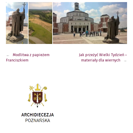
Nawigacja
Modlitwa z papieżem
Jak przeżyć Wielki Tydzień –
wpisu
Franciszkiem
materiały dla wiernych
Link
otwiera
się
w
nowym
oknie