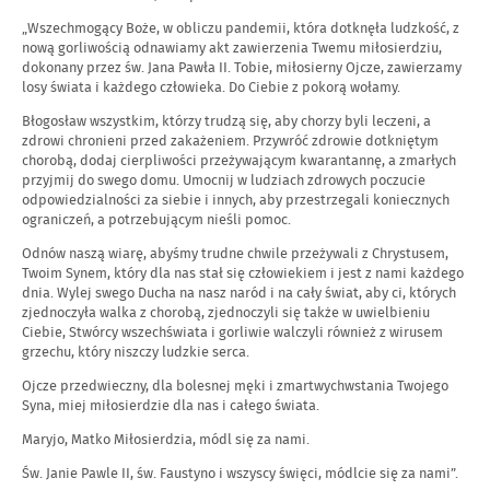
„Wszechmogący Boże, w obliczu pandemii, która dotknęła ludzkość, z
nową gorliwością odnawiamy akt zawierzenia Twemu miłosierdziu,
dokonany przez św. Jana Pawła II. Tobie, miłosierny Ojcze, zawierzamy
losy świata i każdego człowieka. Do Ciebie z pokorą wołamy.
Błogosław wszystkim, którzy trudzą się, aby chorzy byli leczeni, a
zdrowi chronieni przed zakażeniem. Przywróć zdrowie dotkniętym
chorobą, dodaj cierpliwości przeżywającym kwarantannę, a zmarłych
przyjmij do swego domu. Umocnij w ludziach zdrowych poczucie
odpowiedzialności za siebie i innych, aby przestrzegali koniecznych
ograniczeń, a potrzebującym nieśli pomoc.
Odnów naszą wiarę, abyśmy trudne chwile przeżywali z Chrystusem,
Twoim Synem, który dla nas stał się człowiekiem i jest z nami każdego
dnia. Wylej swego Ducha na nasz naród i na cały świat, aby ci, których
zjednoczyła walka z chorobą, zjednoczyli się także w uwielbieniu
Ciebie, Stwórcy wszechświata i gorliwie walczyli również z wirusem
grzechu, który niszczy ludzkie serca.
Ojcze przedwieczny, dla bolesnej męki i zmartwychwstania Twojego
Syna, miej miłosierdzie dla nas i całego świata.
Maryjo, Matko Miłosierdzia, módl się za nami.
Św. Janie Pawle II, św. Faustyno i wszyscy święci, módlcie się za nami”.