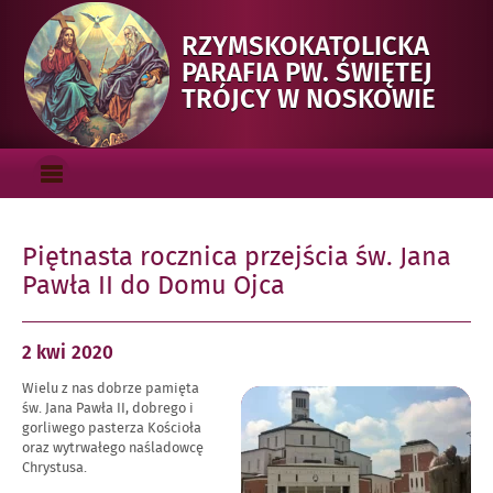
RZYMSKOKATOLICKA
PARAFIA PW. ŚWIĘTEJ
-
TRÓJCY W NOSKOWIE
PIĘT
ROC
Menu_gorne
PRZE
OTWÓRZ
ŚW.
MENU
GŁÓWNE
JANA
Piętnasta rocznica przejścia św. Jana
PAW
Pawła II do Domu Ojca
II
DO
DOM
Opublikowano
2 kwi
2020
OJCA
w
Wielu z nas dobrze pamięta
dniu
Powiększ
św. Jana Pawła II, dobrego i
obraz
gorliwego pasterza Kościoła
oraz wytrwałego naśladowcę
Chrystusa.