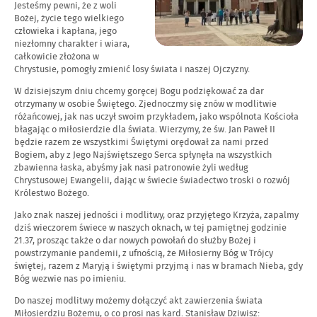
Jesteśmy pewni, że z woli
Bożej, życie tego wielkiego
człowieka i kapłana, jego
niezłomny charakter i wiara,
całkowicie złożona w
Chrystusie, pomogły zmienić losy świata i naszej Ojczyzny.
W dzisiejszym dniu chcemy goręcej Bogu podziękować za dar
otrzymany w osobie Świętego. Zjednoczmy się znów w modlitwie
różańcowej, jak nas uczył swoim przykładem, jako wspólnota Kościoła
błagając o miłosierdzie dla świata. Wierzymy, że św. Jan Paweł II
będzie razem ze wszystkimi Świętymi orędował za nami przed
Bogiem, aby z Jego Najświętszego Serca spłynęła na wszystkich
zbawienna łaska, abyśmy jak nasi patronowie żyli według
Chrystusowej Ewangelii, dając w świecie świadectwo troski o rozwój
Królestwo Bożego.
Jako znak naszej jedności i modlitwy, oraz przyjętego Krzyża, zapalmy
dziś wieczorem świece w naszych oknach, w tej pamiętnej godzinie
21.37, prosząc także o dar nowych powołań do służby Bożej i
powstrzymanie pandemii, z ufnością, że Miłosierny Bóg w Trójcy
świętej, razem z Maryją i świętymi przyjmą i nas w bramach Nieba, gdy
Bóg wezwie nas po imieniu.
Do naszej modlitwy możemy dołączyć akt zawierzenia świata
Miłosierdziu Bożemu, o co prosi nas kard. Stanisław Dziwisz: