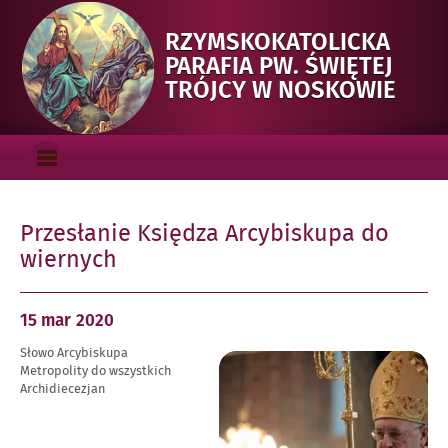
RZYMSKOKATOLICKA
PARAFIA PW. ŚWIĘTEJ
-
TRÓJCY W NOSKOWIE
PRZE
KSIĘ
Menu_gorne
ARC
OTWÓRZ
DO
MENU
GŁÓWNE
WIE
Przesłanie Księdza Arcybiskupa do
wiernych
Opublikowano
15 mar
2020
w
Słowo Arcybiskupa
dniu
Powiększ
Metropolity do wszystkich
obraz
Archidiecezjan