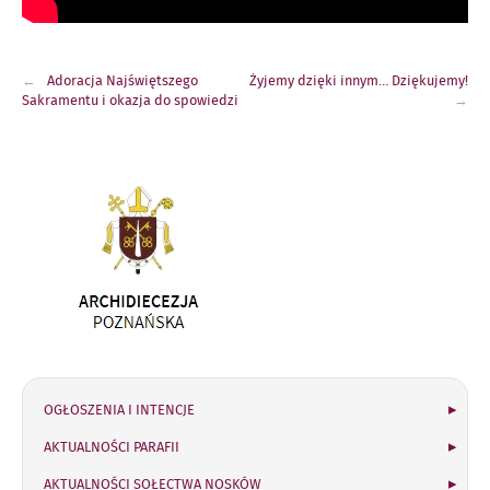
Nawigacja
Adoracja Najświętszego
Żyjemy dzięki innym… Dziękujemy!
wpisu
Sakramentu i okazja do spowiedzi
św.
Link
otwiera
się
w
nowym
oknie
OGŁOSZENIA I INTENCJE
AKTUALNOŚCI PARAFII
AKTUALNOŚCI SOŁECTWA NOSKÓW