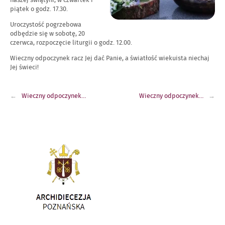
naszej świątyni, w czwartek i
piątek o godz. 17.30.
Uroczystość pogrzebowa
odbędzie się w sobotę, 20
czerwca, rozpoczęcie liturgii o godz. 12.00.
Wieczny odpoczynek racz Jej dać Panie, a światłość wiekuista niechaj
Jej świeci!
Nawigacja
Wieczny odpoczynek…
Wieczny odpoczynek…
wpisu
Link
otwiera
się
w
nowym
oknie