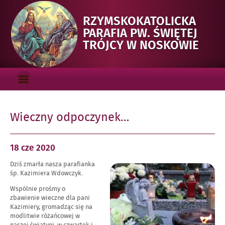
RZYMSKOKATOLICKA
PARAFIA PW. ŚWIĘTEJ
-
TRÓJCY W NOSKOWIE
WIE
ODP
Menu_gorne
OTWÓRZ
MENU
GŁÓWNE
Wieczny odpoczynek…
Opublikowano
18 cze
2020
w
Dziś zmarła nasza parafianka
dniu
Powiększ
śp. Kazimiera Wdowczyk.
obraz
Wspólnie prośmy o
zbawienie wieczne dla pani
Kazimiery, gromadząc się na
modlitwie różańcowej w