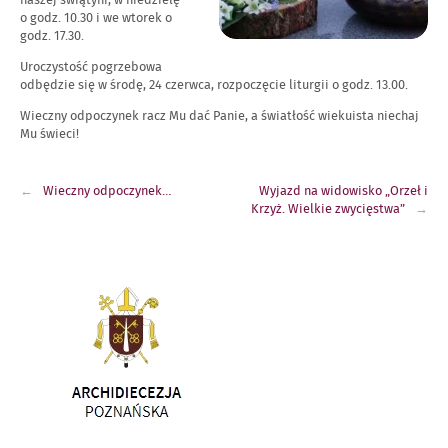
naszej świątyni, w niedzielę
o godz. 10.30 i we wtorek o
godz. 17.30.
Uroczystość pogrzebowa
odbędzie się w środę, 24 czerwca, rozpoczęcie liturgii o godz. 13.00.
Wieczny odpoczynek racz Mu dać Panie, a światłość wiekuista niechaj
Mu świeci!
Nawigacja
Wieczny odpoczynek…
Wyjazd na widowisko „Orzeł i
wpisu
Krzyż. Wielkie zwycięstwa”
Link
otwiera
się
w
nowym
oknie