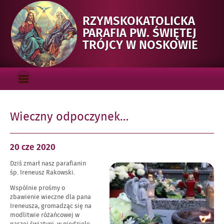
RZYMSKOKATOLICKA
PARAFIA PW. ŚWIĘTEJ
-
TRÓJCY W NOSKOWIE
WIE
ODP
Menu_gorne
OTWÓRZ
MENU
GŁÓWNE
Wieczny odpoczynek…
Opublikowano
20 cze
2020
w
Dziś zmarł nasz parafianin
dniu
Powiększ
śp. Ireneusz Rakowski.
obraz
Wspólnie prośmy o
zbawienie wieczne dla pana
Ireneusza, gromadząc się na
modlitwie różańcowej w