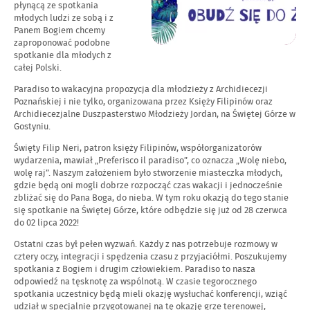
płynącą ze spotkania
młodych ludzi ze sobą i z
Panem Bogiem chcemy
zaproponować podobne
spotkanie dla młodych z
całej Polski.
Paradiso to wakacyjna propozycja dla młodzieży z Archidiecezji
Poznańskiej i nie tylko, organizowana przez Księży Filipinów oraz
Archidiecezjalne Duszpasterstwo Młodzieży Jordan, na Świętej Górze w
Gostyniu.
Święty Filip Neri, patron księży Filipinów, współorganizatorów
wydarzenia, mawiał „Preferisco il paradiso”, co oznacza „Wolę niebo,
wolę raj”. Naszym założeniem było stworzenie miasteczka młodych,
gdzie będą oni mogli dobrze rozpocząć czas wakacji i jednocześnie
zbliżać się do Pana Boga, do nieba. W tym roku okazją do tego stanie
się spotkanie na Świętej Górze, które odbędzie się już od 28 czerwca
do 02 lipca 2022!
Ostatni czas był pełen wyzwań. Każdy z nas potrzebuje rozmowy w
cztery oczy, integracji i spędzenia czasu z przyjaciółmi. Poszukujemy
spotkania z Bogiem i drugim człowiekiem. Paradiso to nasza
odpowiedź na tęsknotę za wspólnotą. W czasie tegorocznego
spotkania uczestnicy będą mieli okazję wysłuchać konferencji, wziąć
udział w specjalnie przygotowanej na tę okazję grze terenowej,