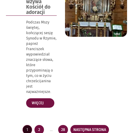
dniu
wzywa
ROKU
Kościół do
PAŃSKIEGO
adoracji
2023”
Podczas Mszy
świętej,
kończącej sesję
Synodu w Rzymie,
papież
Franciszek
wypowiedział
znaczące słowa,
które
przypominają o
tym, co w życiu
chrześcijanina
jest
najważniejsze.
„PAPIEŻ
WIĘCEJ
FRANCISZEK
WZYWA
KOŚCIÓŁ
DO
Stronicowanie
ADORACJI”
1
2
…
28
NASTĘPNA STRONA
STRONA
STRONA
STRONA