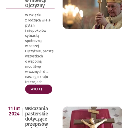
w intencji
KWIETNIA”
Ojczyzny
W związku
z rodzącą wiele
pytań
i niepokojów
sytuacją
społeczną
w naszej
Ojczyźnie, proszę
wszystkich
o wspólną
modlitwę
w ważnych dla
naszego kraju
intencjach.
„ZAPROSZENIE
WIĘCEJ
DO
MODLITWY
NOWENNOWEJ
Opublikowano
11 lut
Wskazania
W
w
2024
pasterskie
INTENCJI
dniu
dotyczące
OJCZYZNY”
przepisów