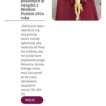
pokutnych w
związku z
Wielkim
Postem 2024
roku
„Pokutujcie więc i
nawróćcie się,
aby grzechy
wasze zostały
zgładzone, aby
nadeszły od Pana
dni ochłody, aby
też posłał wam
zapowiedzianego
Mesjasza, Jezusa,
którego niebo
musi zatrzymać
aż do czasu
odnowienia
wszystkich
rzeczy” (Dz 3,19-
21).
„WSKAZANIA
WIĘCEJ
PASTERSKIE