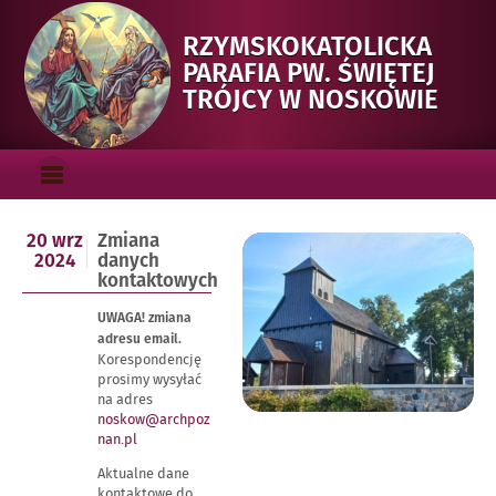
RZYMSKOKATOLICKA
PARAFIA PW. ŚWIĘTEJ
TRÓJCY W NOSKOWIE
Menu_gorne
OTWÓRZ
MENU
GŁÓWNE
Opublikowano
20 wrz
Zmiana
Aktualności
w
2024
danych
dniu
kontaktowych
UWAGA! zmiana
adresu email.
Korespondencję
prosimy wysyłać
na adres
noskow@archpoz
nan.pl
Aktualne dane
kontaktowe do