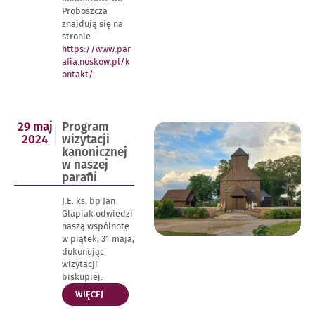
Proboszcza
znajdują się na
stronie
https://www.par
afia.noskow.pl/k
ontakt/
Opublikowano
29 maj
Program
w
2024
wizytacji
dniu
kanonicznej
w naszej
parafii
J.E. ks. bp Jan
Glapiak odwiedzi
naszą wspólnotę
w piątek, 31 maja,
dokonując
wizytacji
biskupiej.
„PROGRAM
WIĘCEJ
WIZYTACJI