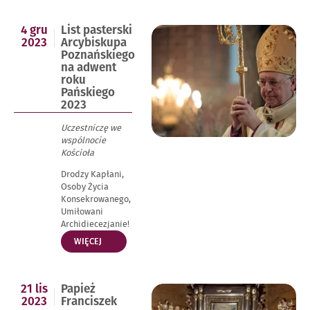
DOTYCZĄCE
PRZEPISÓW
Opublikowano
4 gru
List pasterski
POKUTNYCH
w
2023
Arcybiskupa
W
dniu
Poznańskiego
ZWIĄZKU
na adwent
Z
roku
WIELKIM
Pańskiego
POSTEM
2023
2024
ROKU”
Uczestniczę we
wspólnocie
Kościoła
Drodzy Kapłani,
Osoby Życia
Konsekrowanego,
Umiłowani
Archidiecezjanie!
„LIST
WIĘCEJ
PASTERSKI
ARCYBISKUPA
POZNAŃSKIEGO
Opublikowano
21 lis
Papież
NA
w
2023
Franciszek
ADWENT