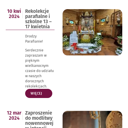
KANONICZNEJ
W
Opublikowano
10 kwi
Rekolekcje
NASZEJ
w
2024
parafialne i
PARAFII”
dniu
szkolne 13 –
17 kwietnia
Drodzy
Parafianie!
Serdecznie
zapraszam w
pięknym
wielkanocnym
czasie do udziału
w naszych
dorocznych
rekolekcjach.
„REKOLEKCJE
WIĘCEJ
PARAFIALNE
I
SZKOLNE
Opublikowano
12 mar
Zaproszenie
13
w
2024
do modlitwy
–
dniu
nowennowej
17