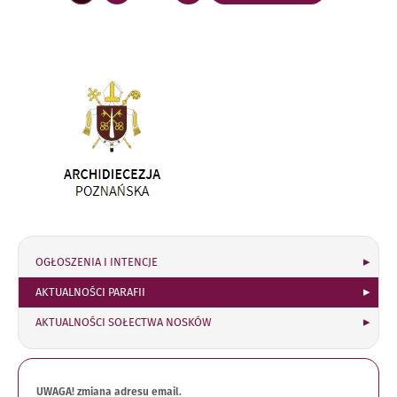
Link
otwiera
się
w
nowym
oknie
OGŁOSZENIA I INTENCJE
AKTUALNOŚCI PARAFII
AKTUALNOŚCI SOŁECTWA NOSKÓW
UWAGA! zmiana adresu email.