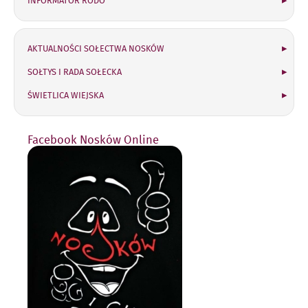
INFORMATOR RODO
Sołectwo Nosków
AKTUALNOŚCI SOŁECTWA NOSKÓW
SOŁTYS I RADA SOŁECKA
ŚWIETLICA WIEJSKA
Facebook Nosków Online