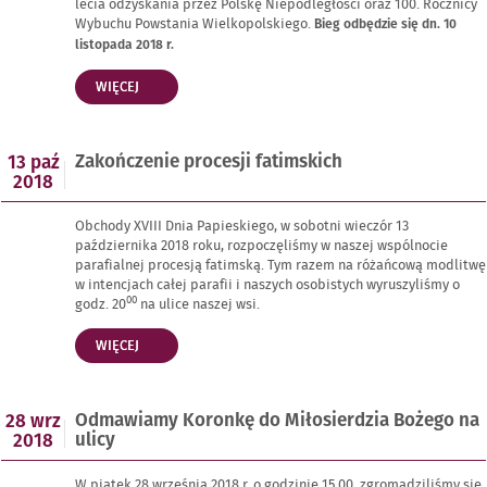
lecia odzyskania przez Polskę Niepodległości oraz 100. Rocznicy
Wybuchu Powstania Wielkopolskiego.
Bieg odbędzie się dn. 10
listopada 2018 r.
„ZAPROSZENIE
WIĘCEJ
NA
BIEG
NIEPODLEGŁOŚCI”
Opublikowano
Zakończenie procesji fatimskich
13 paź
w
2018
dniu
Obchody XVIII Dnia Papieskiego, w sobotni wieczór 13
października 2018 roku, rozpoczęliśmy w naszej wspólnocie
parafialnej procesją fatimską. Tym razem na różańcową modlitwę
w intencjach całej parafii i naszych osobistych wyruszyliśmy o
00
godz. 20
na ulice naszej wsi.
„ZAKOŃCZENIE
WIĘCEJ
PROCESJI
FATIMSKICH”
Opublikowano
Odmawiamy Koronkę do Miłosierdzia Bożego na
28 wrz
w
ulicy
2018
dniu
W piątek 28 września 2018 r. o godzinie 15.00, zgromadziliśmy się