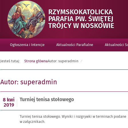
RZYMSKOKATOLICKA
PARAFIA PW. ŚWIĘTEJ
-
TRÓJCY W NOSKOWIE
TUR
TEN
Ogłoszenia i Intencje
Aktualności Parafialne
Aktualności 
STO
Jesteś tutaj:
Strona główna
Autor:
superadmin
Autor:
superadmin
Opublikowano
Turniej tenisa stołowego
8 kwi
w
2019
dniu
Turniej tenisa stołowego. Wyniki i rozgrywki w terminach podane
w załącznikach.