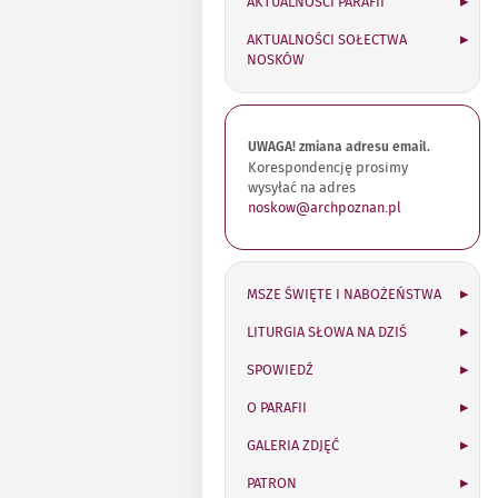
AKTUALNOŚCI PARAFII
AKTUALNOŚCI SOŁECTWA
NOSKÓW
UWAGA! zmiana adresu email.
Korespondencję prosimy
wysyłać na adres
noskow@archpoznan.pl
MSZE ŚWIĘTE I NABOŻEŃSTWA
LITURGIA SŁOWA NA DZIŚ
SPOWIEDŹ
O PARAFII
GALERIA ZDJĘĆ
PATRON