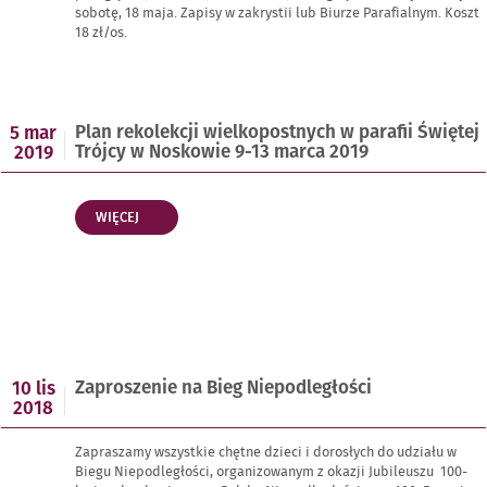
sobotę, 18 maja. Zapisy w zakrystii lub Biurze Parafialnym. Koszt
18 zł/os.
Opublikowano
Plan rekolekcji wielkopostnych w parafii Świętej
5 mar
w
Trójcy w Noskowie 9-13 marca 2019
2019
dniu
„PLAN
WIĘCEJ
REKOLEKCJI
WIELKOPOSTNYCH
W
PARAFII
ŚWIĘTEJ
TRÓJCY
W
NOSKOWIE
Opublikowano
Zaproszenie na Bieg Niepodległości
10 lis
9-
w
2018
13
dniu
MARCA
2019”
Zapraszamy wszystkie chętne dzieci i dorosłych do udziału w
Biegu Niepodległości, organizowanym z okazji Jubileuszu 100-