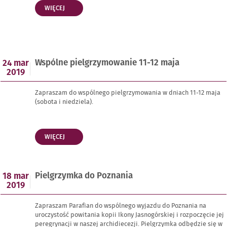
„TURNIEJ
WIĘCEJ
TENISA
STOŁOWEGO”
Opublikowano
Wspólne pielgrzymowanie 11-12 maja
24 mar
w
2019
dniu
Zapraszam do wspólnego pielgrzymowania w dniach 11-12 maja
(sobota i niedziela).
„WSPÓLNE
WIĘCEJ
PIELGRZYMOWANIE
11-
12
MAJA”
Opublikowano
Pielgrzymka do Poznania
18 mar
w
2019
dniu
Zapraszam Parafian do wspólnego wyjazdu do Poznania na
uroczystość powitania kopii Ikony Jasnogórskiej i rozpoczęcie jej
peregrynacji w naszej archidiecezji. Pielgrzymka odbędzie się w